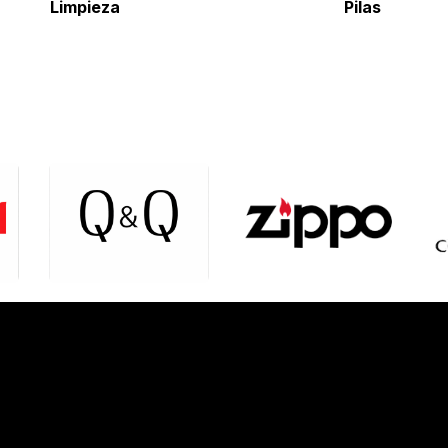
Limpieza
Pil
as