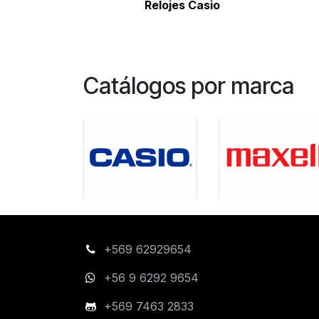
Relojes Casio
Catálogos por marca
+569 62929654
+56 9 6292 9654
+569 7463 2833