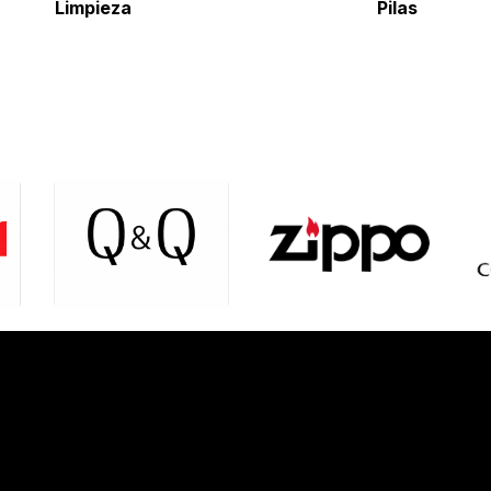
Limpieza
Pil
as