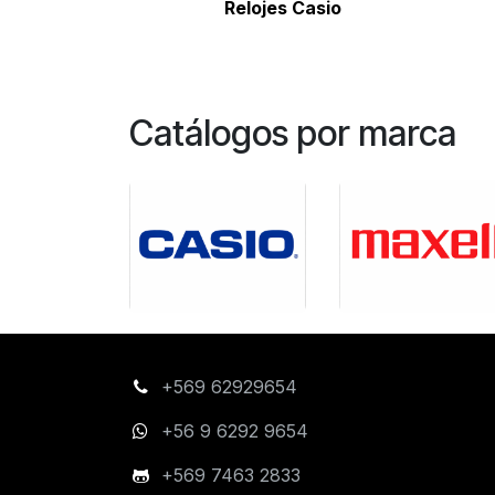
Relojes Casio
Catálogos por marca
+569 62929654
+56 9 6292 9654
+569 7463 2833