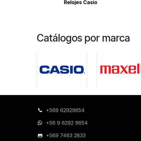
Relojes Casio
Catálogos por marca
+569 62929654
+56 9 6292 9654
+569 7463 2833