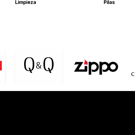
Limpieza
Pil
as