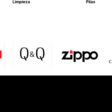
Limpieza
Pil
as