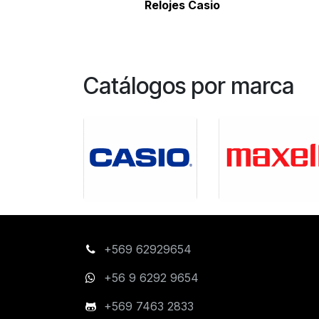
Relojes Casio
Catálogos por marca
+569 62929654
+56 9 6292 9654
+569 7463 2833